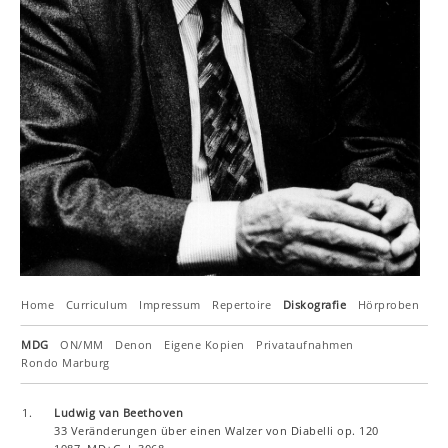
Home
Curriculum
Impressum
Repertoire
Diskografie
Hörproben
Ch
MDG
ON/MM
Denon
Eigene Kopien
Privataufnahmen
Rondo Marburg
1.
Ludwig van Beethoven
33 Veränderungen über einen Walzer von Diabelli op. 120