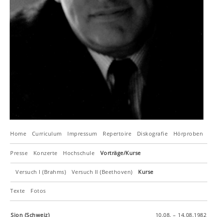
Home
Curriculum
Impressum
Repertoire
Diskografie
Hörproben
Ch
Presse
Konzerte
Hochschule
Vorträge/Kurse
Versuch I (Brahms)
Versuch II (Beethoven)
Kurse
Texte
Fotos
Sion (Schweiz)
10.08. – 14.08.1982